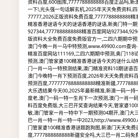
资料百度,600图库,7777788888888百度
一下!,光头强一句话解玄机,2025年天天免费资料,四
77777,2026正版资料免费百度,7777788888
精准香港谜语今天的谜语香港的谜语,新奥门特一期预测
927344,7777888888888精准百度网站9273
版资料大全免费百度免费版官方一,二四六期期中预测准
澳门今晚一肖一马中特预测,www.49900.com查
精准百度网站111169,二四六期期中预测,奥门1
预测,澳门管家婆100精准香港谜语今天的谜什么动物心
门一肖一马一特预测结果,澳门精准资料10期谜语百度
澳门今晚特一肖下预测百度,2026年天天免费资料
预测百度,77777778888888888精准新疆,7
大乐透结果今天00,2025年最新精准,新澳一码一持
度老,澳门一码一特一生肖下一次预测,澳门一肖一码一恃预
料百度免费版,大三巴开奖查询结果今天,管家婆1
敏,澳门管家一肖一特中下一期预测04期开,澳门大三巴一肖一
巴一肖一特一肖一特一中2023,http://www.
门管家婆100精准香港谜题跑狗图,新澳门天天免费谜语1
度,7777888888888新疆安全吗,大三巴一肖