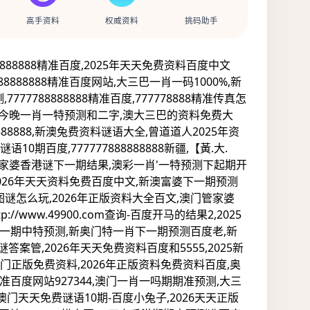
高手资料
权威资料
挑码助手
8888888精准百度,2025年天天免费资料百度中文
8888888精准百度网站,大三巴一肖一码1000%,新
88888888精准百度,777778888精准传真怎
吗,新澳今晚一肖一特预测和二字,澳大三巴的资料免费大
7888888888,新澳兔费资料谜语大全,曾道道人2025年资
百度,777777888888888新疆,【黃.大.
管家婆香港谜下一期结果,澳彩一肖'一特预测下起期开
8,2026年天天资料免费百度中文,新澳富婆下一期预测
8跑狗图谜怎么玩,2026年正版资料大全百文,澳门管家婆
ww.49900.com查询-百度开马的结果2,2025
婆下一期中特预测,新奥门特一肖下一期预测百度老,新
港谜答案管,2026年天天免费资料百度和5555,2025新
门正版免费资料,2026年正版资料免费资料百度,奥
准百度网站927344,澳门一肖一吗期期准预测,大三
新澳门天天免费谜语10期-百度小兔子,2026天天正版