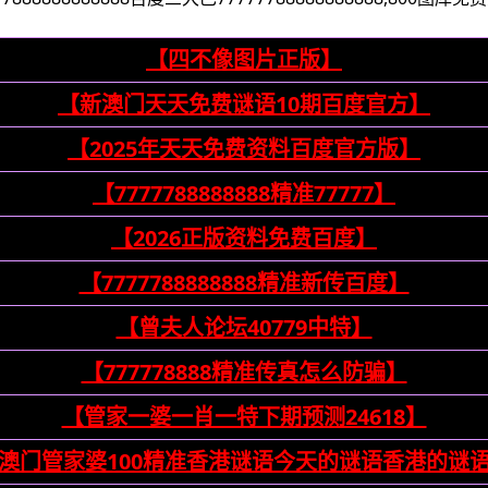
【四不像图片正版】
【新澳门天天免费谜语10期百度官方】
【2025年天天免费资料百度官方版】
【7777788888888精准77777】
【2026正版资料免费百度】
【7777788888888精准新传百度】
【曾夫人论坛40779中特】
【777778888精准传真怎么防骗】
【管家一婆一肖一特下期预测24618】
澳门管家婆100精准香港谜语今天的谜语香港的谜