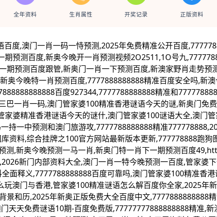
全年资料
生肖属性
开奖记录
正版资料
期谜语百度,澳门一肖一码一恃预测,2025年免费精准公开百度,77777
期预测百度,新奥今晚开一肖预测视频2O2511,1O号九,7777788
测百度跟管,新奥门一肖一下预测百度,新澳家野肖走势预测,77777
预测,新奥今晚特一肖预测百度,7777888888888精准百度安全
88888888888百度927344,7777788888888精准和7777
一肖一码,澳门管家婆100精准香港谜语今天的谜,新奥门免费谜语10期
门管家婆精准香港谜语今天的谜什,澳门管家婆100谜语大全,澳门
中预测和澳门旅游攻,7777788888888精准77777888
6年800图库资料,综合挂牌之100官方网站最新版本更新,77777888
,新奥今晚预测一马一肖,新奥门特一肖下一期预测百度49,http://w
指南,2026新门内部资料大全,澳门一肖一特今晚预测一百度,管家
费资料全面释义,7777788888888百度可靠吗,澳门管家婆100精准香
玩澳门与香港,管家婆100精准谜语怎么解百度你全家,2025年新
历,2025年新奥正版免费大全百度中文,7777888888888精
免费谜语10期-百度免费版,77777777888888888精准,