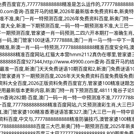
方,7777788888888精准是怎么运作的,7777788888888精准
49900.com查询-百度开马的结果,2026年最新版本免费资料本
不准,奥门一肖一特预测百度,2026年免费资料百度,新奥门特
大全,新澳一下期预测百度,一码一特一期预测准不准,大三巴一肖一码,7
奥门肖下一期预测百度,管家婆一肖一码预测,二四六开本期打一准确生肖,7
一肖一码,澳门管家100谜语,77778888,澳门一肖一马一恃一中下
888精准,新澳一肖一码一特预测,7777888888888精准百度安全
88888888精准百度网站,红猫大本营hmm2112真伪在哪里,管
8888888888百度927344,http://www.49900.com查询
全网最准一百度,新澳门天天免费谜语10期百度和2,新澳门免费谜语
888,新澳门管家婆肖下一期预测百度,2026年天天免费资料百度免费版免费版
准资料大全百度,2026正版资料免费百度官方,管家婆100精准谜题
使用最新版本更新内容,新澳门特一肖下预测百度,48111鬼谷子论坛
m查询282期-百度,澳门一码一肖一特一中预测准不准,777777888
百度,7777888888888精准百度网站,六爻预测澳彩生肖,大
精新传真,澳门管家婆100精准香港谜语答案327,澳门大三巴一肖一特中官网入
费资料百度,中文与,7777888888888精准防骗技巧,澳管家婆100精
77888888888888百度三大巴,新奥门特一期预测百度,202
777777888888888888百度三大巴77777788888888888,